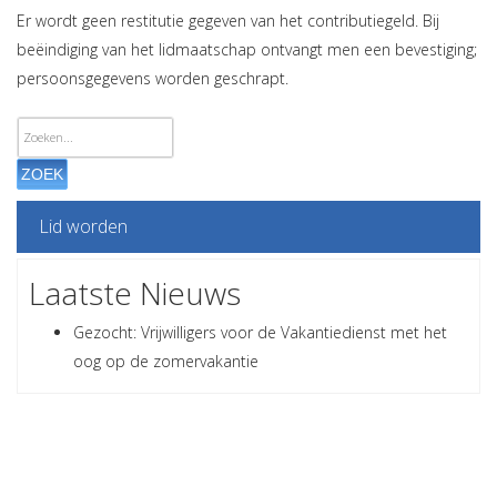
Vereniging Kattenzorg
Er wordt geen restitutie gegeven van het contributiegeld. Bij
Postbus 85686
beëindiging van het lidmaatschap ontvangt men een bevestiging;
2508 CJ Den Haag
persoonsgegevens worden geschrapt.
telefoon 070 - 345 79 85
(tussen 14.00 en 17.00 uur op werkdagen)
ZOEK
Informatiecentrum/Winkel
Lid worden
Copernicusplein 11
2561 VN Den Haag
Laatste Nieuws
Gezocht: Vrijwilligers voor de Vakantiedienst met het
070-3627857
oog op de zomervakantie
Openingstijden:
maandag, dinsdag, donderdag, vrijdag en zaterdag van 12.00 -
16.00 uur.
Adverteren bij
Bereikbaarheid: