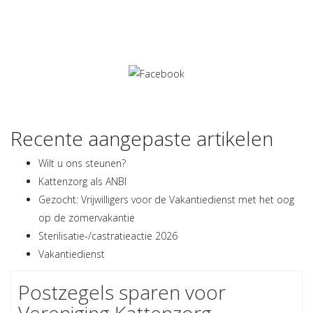
Kattenzorg?
bus: 21 (halte Copernicusplein)
tram: 12 (halte Copernicusplein)
Randstadrail: 3 (haltes Valkenbosplein of Fahrenheitstraat)
Informatiecentrum/Winkel
Recente aangepaste artikelen
Wilt u ons steunen?
Kattenzorg als ANBI
Gezocht: Vrijwilligers voor de Vakantiedienst met het oog
op de zomervakantie
Sterilisatie-/castratieactie 2026
Vakantiedienst
Postzegels sparen voor
Vereniging Kattenzorg